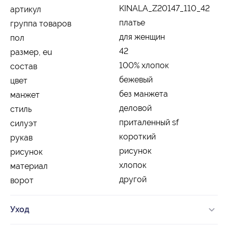
KINALA_Z20147_110_42
артикул
платье
группа товаров
для женщин
пол
42
размер, eu
100% хлопок
состав
бежевый
цвет
без манжета
манжет
деловой
стиль
приталенный sf
силуэт
короткий
рукав
рисунок
рисунок
хлопок
материал
другой
ворот
Уход