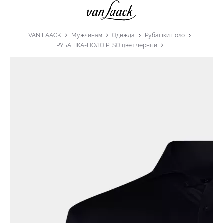
VAN LAACK
Мужчинам
Одежда
Рубашки поло
РУБАШКА-ПОЛО PESO цвет черный