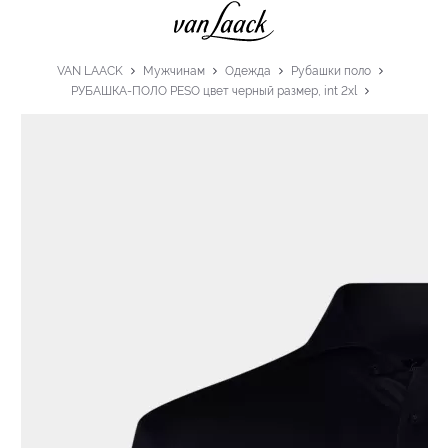
VAN LAACK
Мужчинам
Одежда
Рубашки поло
РУБАШКА-ПОЛО PESO цвет черный размер, int 2xl