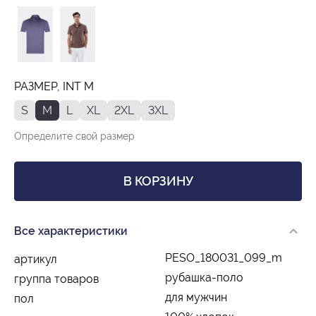
РАЗМЕР, INT M
S
M
L
XL
2XL
3XL
Определите свой размер
В КОРЗИНУ
Все характеристики
PESO_180031_099_m
артикул
рубашка-поло
группа товаров
для мужчин
пол