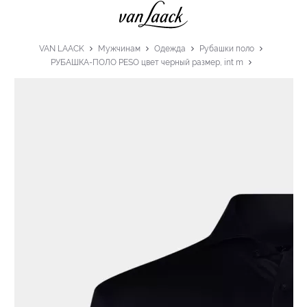
VAN LAACK
Мужчинам
Одежда
Рубашки поло
РУБАШКА-ПОЛО PESO цвет черный размер, int m