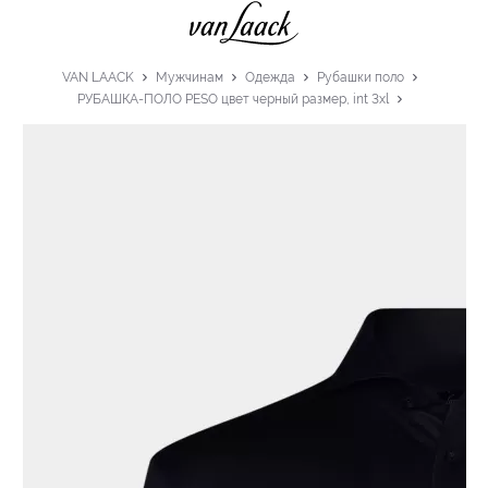
VAN LAACK
Мужчинам
Одежда
Рубашки поло
РУБАШКА-ПОЛО PESO цвет черный размер, int 3xl