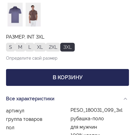
РАЗМЕР, INT 3XL
S
M
L
XL
2XL
3XL
Определите свой размер
В КОРЗИНУ
Все характеристики
PESO_180031_099_3xl
артикул
рубашка-поло
группа товаров
для мужчин
пол