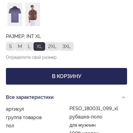
РАЗМЕР, INT XL
S
M
L
XL
2XL
3XL
Определите свой размер
В КОРЗИНУ
Все характеристики
PESO_180031_099_xl
артикул
рубашка-поло
группа товаров
для мужчин
пол