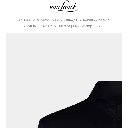
VAN LAACK
Мужчинам
Одежда
Рубашки поло
РУБАШКА-ПОЛО PESO цвет черный размер, int xl