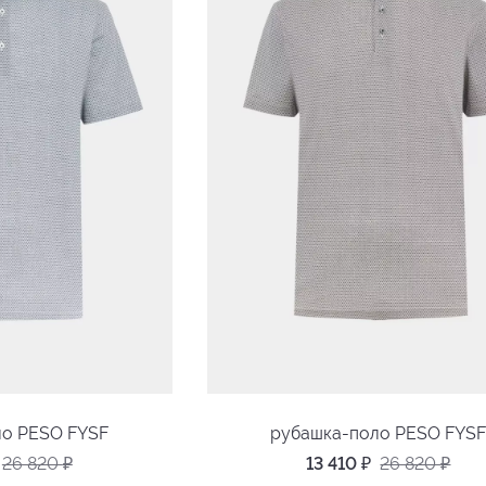
ло PESO FYSF
рубашка-поло PESO FYS
26 820
₽
13 410
₽
26 820
₽