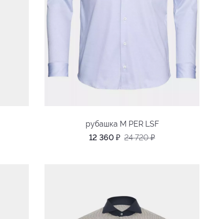
рубашка M PER LSF
12 360
₽
24 720
₽