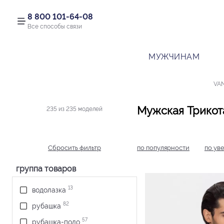
8 800 101-64-08
Все способы связи
МУЖЧИНАМ
VA
Мужская Трикот
235 из 235 моделей
Сбросить фильтр
по популярности
по ув
группа товаров
13
водолазка
82
рубашка
57
рубашка-поло