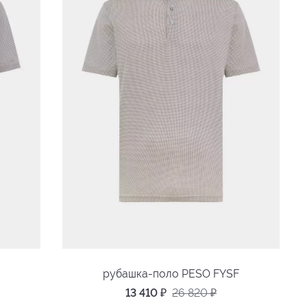
F
рубашка-поло PESO FYSF
13 410
₽
26 820
₽