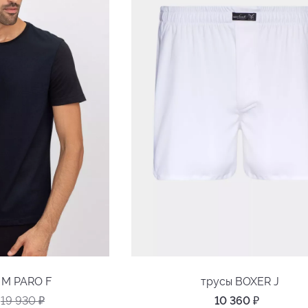
 M PARO F
трусы BOXER J
19 930
₽
10 360
₽