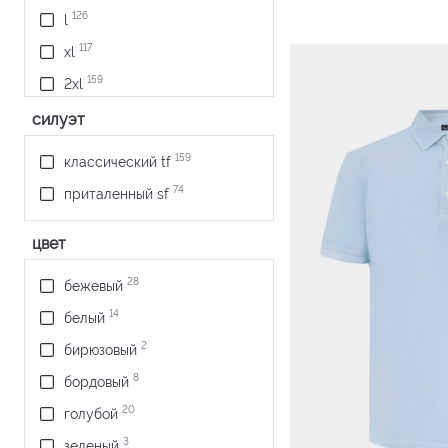
126
l
117
xl
159
2xl
86
3xl
силуэт
21
4xl
159
классический tf
74
приталенный sf
цвет
28
бежевый
14
белый
2
бирюзовый
8
бордовый
20
голубой
3
зеленый