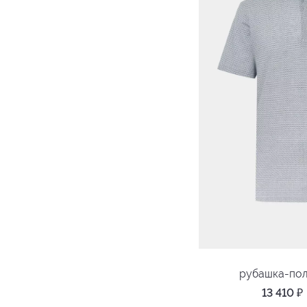
рубашка-по
13 410
₽