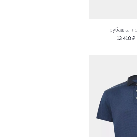
рубашка-п
13 410
₽