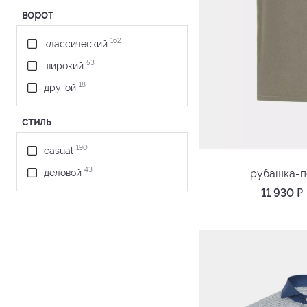
ворот
2
ярко-синий
162
классический
53
широкий
18
другой
стиль
190
casual
43
рубашка-
деловой
11 930
₽