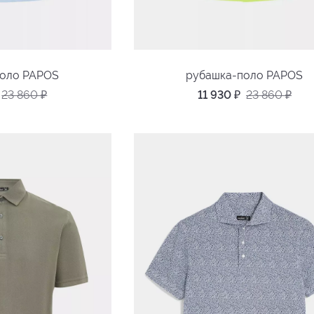
поло PAPOS
рубашка-поло PAPOS
23 860
₽
11 930
₽
23 860
₽