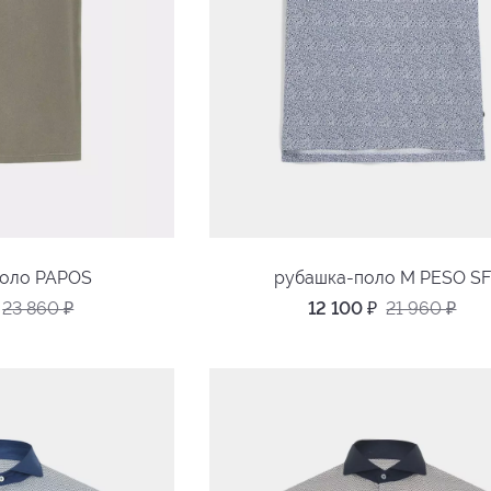
поло PAPOS
рубашка-поло M PESO SF
23 860
₽
12 100
₽
21 960
₽