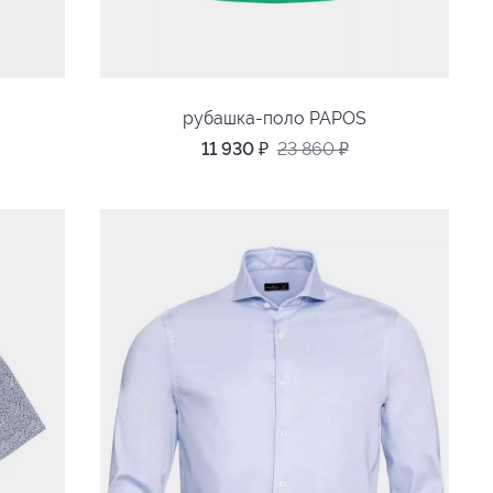
рубашка-поло PAPOS
11 930
₽
23 860
₽