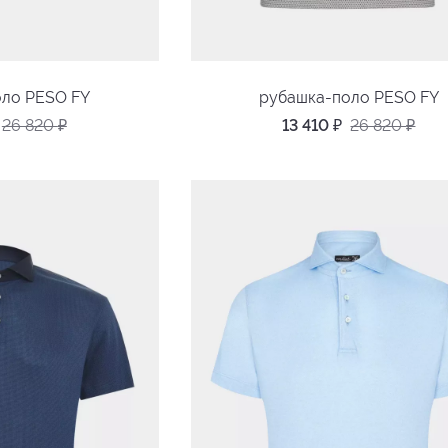
оло PESO FY
рубашка-поло PESO FY
26 820
₽
13 410
₽
26 820
₽