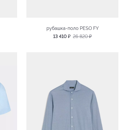
рубашка-поло PESO FY
13 410
₽
26 820
₽