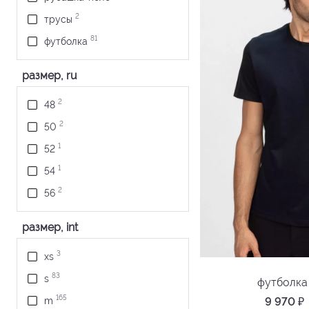
2
трусы
81
футболка
размер, ru
2
48
2
50
1
52
1
54
2
56
размер, int
3
xs
83
s
футболка
165
9 970
₽
m