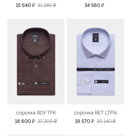
15 640
₽
31 280
₽
34 560
₽
сорочка ROY TFK
сорочка RET LTFN
18 600
₽
37 200
₽
19 570
₽
39 140
₽