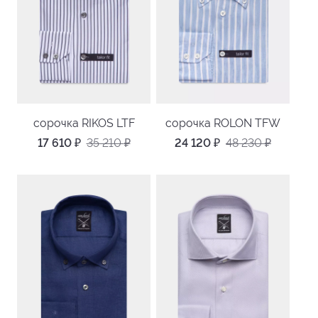
сорочка RIKOS LTF
сорочка ROLON TFW
17 610
₽
35 210
₽
24 120
₽
48 230
₽