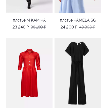
платье M KAMIKA
платье KAMELA SG
23 240
₽
38 180
₽
24 200
₽
48 390
₽