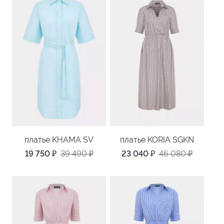
платье KHAMA SV
платье KORIA SGKN
19 750
₽
39 490
₽
23 040
₽
46 080
₽