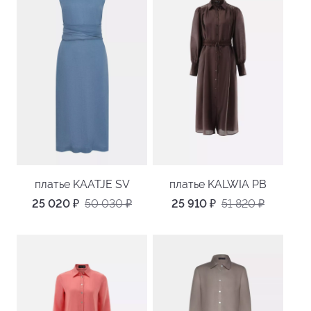
платье KAATJE SV
платье KALWIA PB
25 020
₽
50 030
₽
25 910
₽
51 820
₽