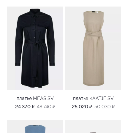
платье MEAS SV
платье KAATJE SV
24 370
₽
48 740
₽
25 020
₽
50 030
₽