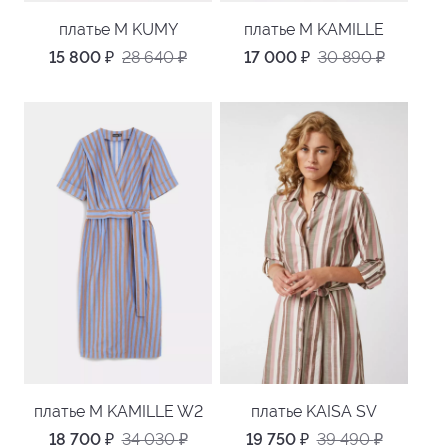
платье M KUMY
платье M KAMILLE
15 800
₽
28 640
₽
17 000
₽
30 890
₽
платье M KAMILLE W2
платье KAISA SV
18 700
₽
34 030
₽
19 750
₽
39 490
₽