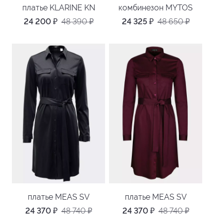
платье KLARINE KN
комбинезон MYTOS
24 200
₽
48 390
₽
24 325
₽
48 650
₽
платье MEAS SV
платье MEAS SV
24 370
₽
48 740
₽
24 370
₽
48 740
₽