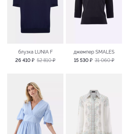
блузка LUNIA F
джемпер SMALES
26 410
₽
52 810
₽
15 530
₽
31 060
₽