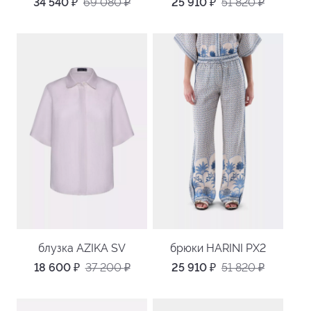
34 540
₽
69 080
₽
25 910
₽
51 820
₽
блузка AZIKA SV
брюки HARINI PX2
18 600
₽
37 200
₽
25 910
₽
51 820
₽