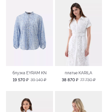
блузка EYRAM KN
платье KARILA
19 570
₽
39 140
₽
38 870
₽
77 730
₽