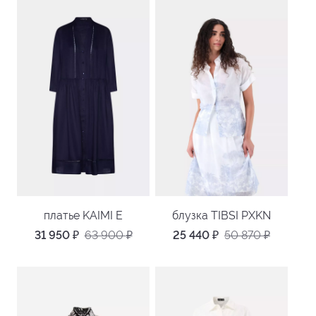
платье KAIMI E
блузка TIBSI PXKN
31 950
₽
63 900
₽
25 440
₽
50 870
₽