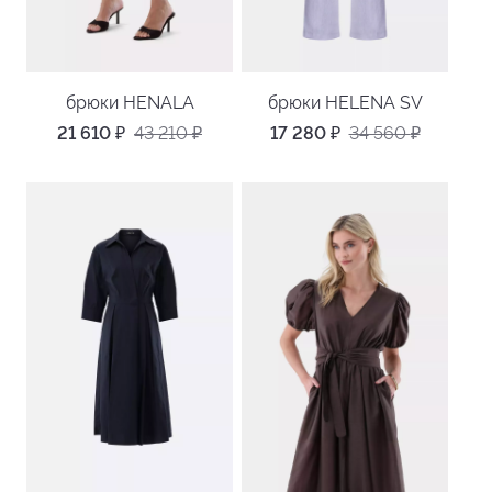
брюки HENALA
брюки HELENA SV
21 610
₽
43 210
₽
17 280
₽
34 560
₽