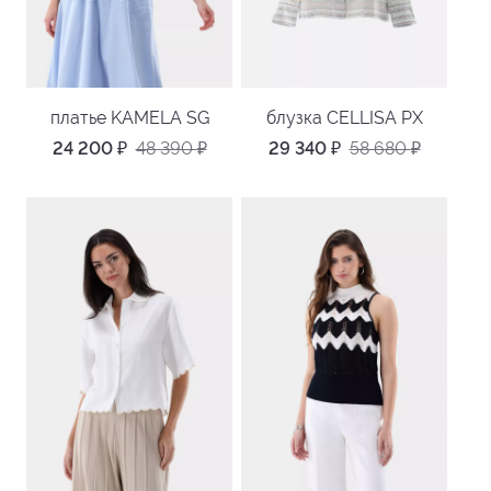
платье KAMELA SG
блузка CELLISA PX
24 200
₽
48 390
₽
29 340
₽
58 680
₽