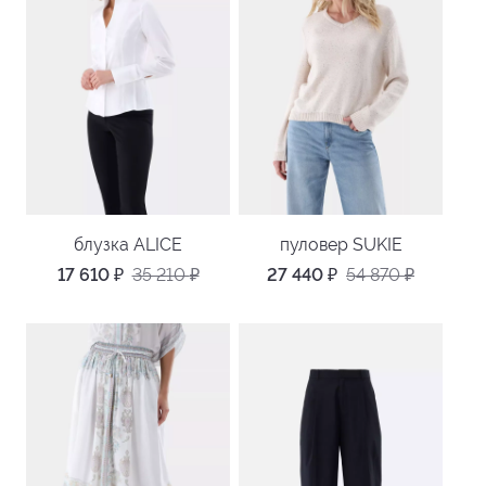
блузка ALICE
пуловер SUKIE
17 610
₽
35 210
₽
27 440
₽
54 870
₽