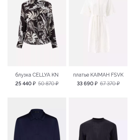
блузка CELLYA KN
платье KAIMAH FSVK
25 440
₽
50 870
₽
33 690
₽
67 370
₽