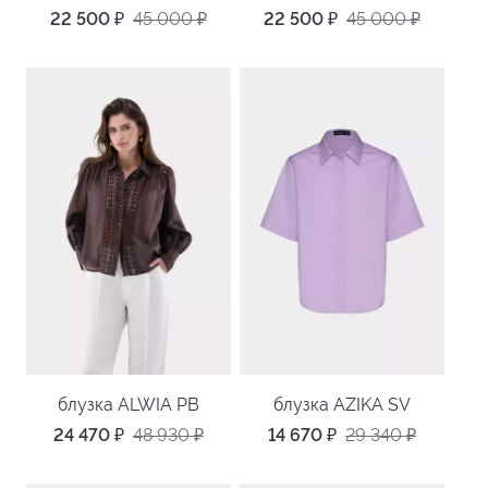
22 500
₽
45 000
₽
22 500
₽
45 000
₽
блузка ALWIA PB
блузка AZIKA SV
24 470
₽
48 930
₽
14 670
₽
29 340
₽