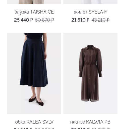
блузка TAISHA CE
жилет SYELA F
25 440
₽
50 870
₽
21 610
₽
43 210
₽
юбка RALEA SVLV
платье KALWIA PB