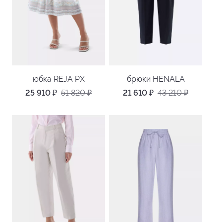
юбка REJA PX
брюки HENALA
25 910
₽
51 820
₽
21 610
₽
43 210
₽